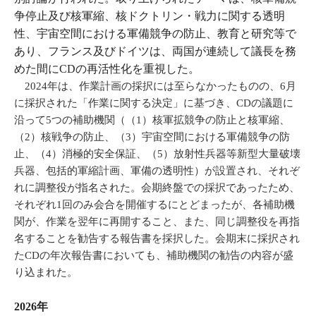
争停止及び核軍縮、核ドクトリン・戦力に関する透明
性、宇宙空間における軍備競争の防止、教育と研究等で
あり、フランス及びドイツは、両国が連続して議長を務
めた間にCDの再活性化を重視した。
2024年は、作業計画の採択には至らなかったものの、6月
に採択された「作業に関する決定」に基づき、CDの議題に
沿って5つの補助機関（（1）核軍拡競争の防止と核軍縮、
（2）核戦争の防止、（3）宇宙空間における軍備競争の防
止、（4）消極的安全保証、（5）放射性兵器等新型大量破壊
兵器、包括的軍縮計画、軍備の透明性）が設置され、それぞ
れに調整役が指名された。会期終盤での採択であったため、
それぞれ1回のみ会合を開催するにとどまったが、各補助機
関が、作業を翌年に再開すること、また、同じ調整役を再指
名することを勧告する報告書を採択した。会期末に採択され
たCDの年次報告書においても、補助機関の勧告の内容が盛
り込まれた。
2026年