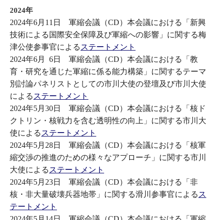
2024年
2024年6月11日 軍縮会議（CD）本会議における
「新興
技術による国際安全保障及び軍縮への影響」に関する
梅
津公使参事官による
ステートメント
2024年6月 6日 軍縮会議（CD）本会議における
「教
育・研究を通じた軍縮に係る能力構築」に関するテーマ
別討論パネリストとしての
市川大使の登壇及び市川大使
による
ステートメント
2024年5月30日 軍縮会議（CD）本会議における
「核ド
クトリン・核戦力を含む透明性の向上」に関する
市川大
使による
ステートメント
2024年5月28日 軍縮会議（CD）本会議における
「核軍
縮交渉の推進のための様々なアプローチ」に関する
市川
大使による
ステートメント
2024年5月23日 軍縮会議（CD）本会議における
「非
核・非大量破壊兵器地帯」に関する
滑川参事官による
ス
テートメント
2024年5月14日 軍縮会議（CD）本会議における
「軍縮