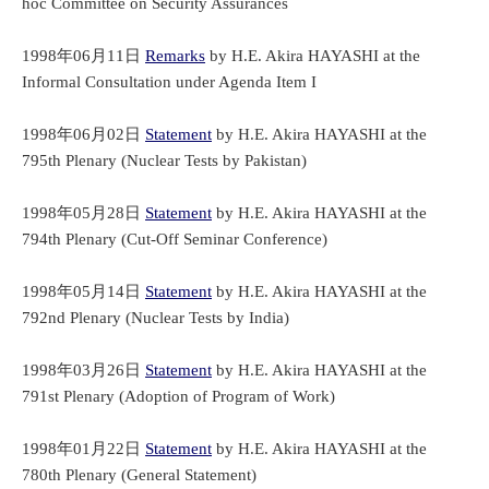
hoc Committee on Security Assurances
1998年06月11日
Remarks
by H.E. Akira HAYASHI at the
Informal Consultation under Agenda Item I
1998年06月02日
Statement
by H.E. Akira HAYASHI at the
795th Plenary (Nuclear Tests by Pakistan)
1998年05月28日
Statement
by H.E. Akira HAYASHI at the
794th Plenary (Cut-Off Seminar Conference)
1998年05月14日
Statement
by H.E. Akira HAYASHI at the
792nd Plenary (Nuclear Tests by India)
1998年03月26日
Statement
by H.E. Akira HAYASHI at the
791st Plenary (Adoption of Program of Work)
1998年01月22日
Statement
by H.E. Akira HAYASHI at the
780th Plenary (General Statement)