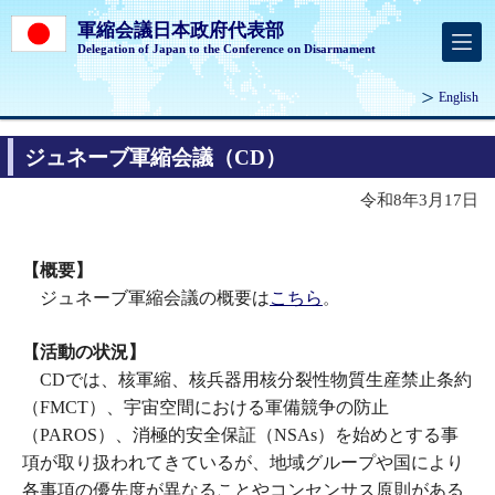
軍縮会議日本政府代表部
Delegation of Japan to the Conference on Disarmament
English
ジュネーブ軍縮会議（CD）
令和8年3月17日
【概要】
ジュネーブ軍縮会議の概要は
こちら
。
【活動の状況】
CDでは、核軍縮、核兵器用核分裂性物質生産禁止条約
（FMCT）、宇宙空間における軍備競争の防止
（PAROS）、消極的安全保証（NSAs）を始めとする事
項が取り扱われてきているが、地域グループや国により
各事項の優先度が異なることやコンセンサス原則がある