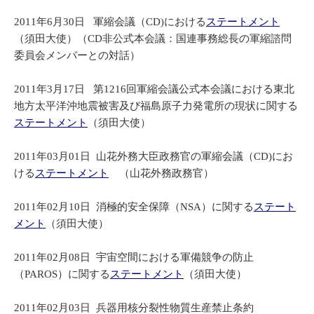
2011年6月30日 軍縮会議（CD)における
ステートメント
（須田大使）（CD非公式本会議：国連事務総長の軍縮諮問
委員会メンバーとの対話）
2011年3月17日 第1216回軍縮会議公式本会議における東北
地方太平洋沖地震被害及び福島原子力発電所の現状に関する
ステートメント
（須田大使）
2011年03月01日 山花外務大臣政務官の軍縮会議（CD)にお
ける
ステートメント
（山花外務政務官）
2011年02月10日 消極的安全保障（NSA）に関する
ステート
メント
（須田大使）
2011年02月08日 宇宙空間における軍備競争の防止
（PAROS）に関する
ステートメント
（須田大使）
2011年02月03日 兵器用核分裂性物質生産禁止条約