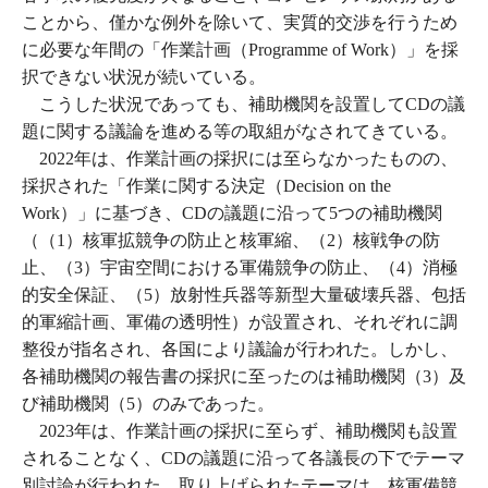
ことから、僅かな例外を除いて、実質的交渉を行うため
に必要な年間の「作業計画（Programme of Work）」を採
択できない状況が続いている。
こうした状況であっても、補助機関を設置してCDの議
題に関する議論を進める等の取組がなされてきている。
2022年は、作業計画の採択には至らなかったものの、
採択された「作業に関する決定（Decision on the
Work）」に基づき、CDの議題に沿って5つの補助機関
（（1）核軍拡競争の防止と核軍縮、（2）核戦争の防
止、（3）宇宙空間における軍備競争の防止、（4）消極
的安全保証、（5）放射性兵器等新型大量破壊兵器、包括
的軍縮計画、軍備の透明性）が設置され、それぞれに調
整役が指名され、各国により議論が行われた。しかし、
各補助機関の報告書の採択に至ったのは補助機関（3）及
び補助機関（5）のみであった。
2023年は、作業計画の採択に至らず、補助機関も設置
されることなく、CDの議題に沿って各議長の下でテーマ
別討論が行われた。取り上げられたテーマは、核軍備競