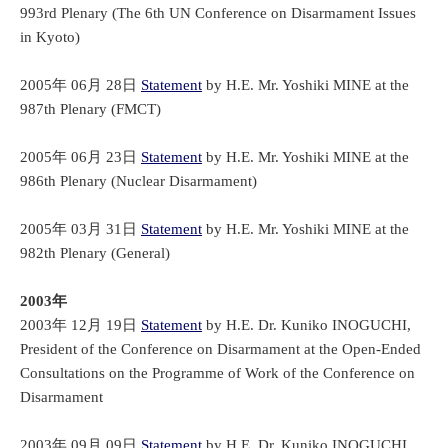
993rd Plenary (The 6th UN Conference on Disarmament Issues
in Kyoto)
2005年 06月 28日
Statement
by H.E. Mr. Yoshiki MINE at the
987th Plenary (FMCT)
2005年 06月 23日
Statement
by H.E. Mr. Yoshiki MINE at the
986th Plenary (Nuclear Disarmament)
2005年 03月 31日
Statement
by H.E. Mr. Yoshiki MINE at the
982th Plenary (General)
2003年
2003年 12月 19日
Statement
by H.E. Dr. Kuniko INOGUCHI,
President of the Conference on Disarmament at the Open-Ended
Consultations on the Programme of Work of the Conference on
Disarmament
2003年 09月 09日
Statement
by H.E. Dr. Kuniko INOGUCHI,