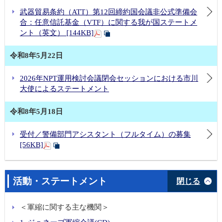
武器貿易条約（ATT）第12回締約国会議非公式準備会
合：任意信託基金（VTF）に関する我が国ステートメ
ント（英文） [144KB]
令和8年5月22日
2026年NPT運用検討会議閉会セッションにおける市川
大使によるステートメント
令和8年5月18日
受付／警備部門アシスタント（フルタイム）の募集
[56KB]
活動・ステートメント
閉じる
＜軍縮に関する主な機関＞