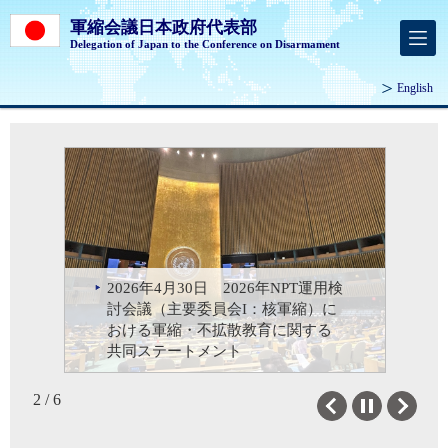
軍縮会議日本政府代表部
Delegation of Japan to the Conference on Disarmament
English
2026年4月30日 2026年NPT運用検
2026年4月28日 2026年NPT運用検
討会議（主要委員会I：核軍縮）に
2026年2月24日 軍縮会議ハイレベ
2025年12月1日 市川大使が議長を
2025年10月14日 第80回国連総会
2025年2月24日 市川大使が議長を
討会議における国光外務副大臣に
おける軍縮・不拡散教育に関する
ル・セグメントにおける大西外務
務める対人地雷禁止条約第22回締
第一委員会における市川大使によ
務める軍縮会議ハイレベル・セグ
よる一般討論演説
共同ステートメント
大臣政務官によるステートメント
約国会議
る一般討論演説
メント
2 / 6
Previous
Next