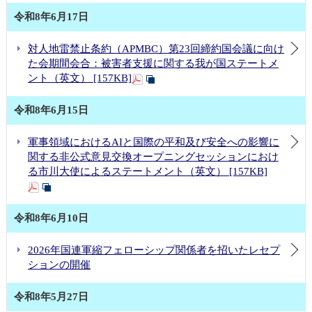
令和8年6月17日
対人地雷禁止条約（APMBC）第23回締約国会議に向け
た会期間会合：被害者支援に関する我が国ステートメ
ント（英文） [157KB]
令和8年6月15日
軍事領域におけるAIと国際の平和及び安全への影響に
関する非公式意見交換オープニングセッションにおけ
る市川大使によるステートメント（英文） [157KB]
令和8年6月10日
2026年国連軍縮フェローシップ関係者を招いたレセプ
ションの開催
令和8年5月27日