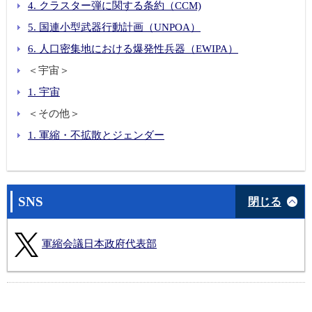
4. クラスター弾に関する条約（CCM)
5. 国連小型武器行動計画（UNPOA）
6. 人口密集地における爆発性兵器（EWIPA）
＜宇宙＞
1. 宇宙
＜その他＞
1. 軍縮・不拡散とジェンダー
SNS
閉じる
軍縮会議日本政府代表部