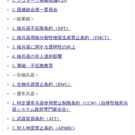
1. ジュネーブ軍縮会議(CD)
2. 国連総会第一委員会
＜核軍縮＞
1. 核兵器不拡散条約（NPT）
2. 核兵器用核分裂性物質生産禁止条約 （FMCT）
3. 核兵器に関する透明性の向上
4. 核兵器の非人道的影響
5. 軍縮・不拡散教育
＜生物兵器＞
1. 生物兵器禁止条約（BWC）
＜通常兵器＞
1. 特定通常兵器使用禁止制限条約（CCW)（自律型致死兵
器システム政府専門家会合）
2. 武器貿易条約（ATT）
3. 対人地雷禁止条約（APMBC)