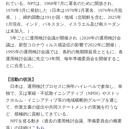
れている。NPTは、1968年7月に署名のために開放され、
1970年3月に発効した（日本は1970年2月署名、1976年6月批
准。）。締約国数は191か国・地域（北朝鮮を含む。2025年
1月現在。インド、パキスタン、イスラエル及び南スーダン
は未加入。）。
5年ごとに運用検討会議が開催され（2020年の運用検討会
議は、新型コロナウィルス感染症の影響で2022年に開催）、
1995年の運用検討会議では、条約の無期限延長とともに、各
運用検討会議に先立つ3年間、毎年準備委員会を開催するこ
とに合意した。
【活動の状況】
日本は、運用検討プロセスに例年ハイレベルで参加し、単
独で、又は軍縮・不拡散イニシアティブ（NPDI）やストッ
クホルム・イニシアティブ等の地域横断的グループを通じ
て、作業文書の提出や共同ステートメントの実施を行うな
ど、積極的に貢献してきている。
NPTを巡る動き（過去の運用検討会議、準備委員会の概要
等）の詳細は
こちら
。