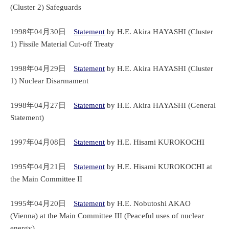
(Cluster 2) Safeguards
1998年04月30日
Statement
by H.E. Akira HAYASHI (Cluster
1) Fissile Material Cut-off Treaty
1998年04月29日
Statement
by H.E. Akira HAYASHI (Cluster
1) Nuclear Disarmament
1998年04月27日
Statement
by H.E. Akira HAYASHI (General
Statement)
1997年04月08日
Statement
by H.E. Hisami KUROKOCHI
1995年04月21日
Statement
by H.E. Hisami KUROKOCHI at
the Main Committee II
1995年04月20日
Statement
by H.E. Nobutoshi AKAO
(Vienna) at the Main Committee III (Peaceful uses of nuclear
energy)