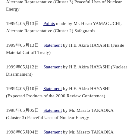
Alternate Representative (Cluster 3) Peaceful Uses of Nuclear
Energy
1999年05月13日
Points
made by Mr. Hisao YAMAGUCHI,
Alternate Representative (Cluster 2) Safeguards
1999年05月13日
Statement
by H.E. Akira HAYASHI (Fissile
Material Cut-off Treaty)
1999年05月12日
Statement
by H.E. Akira HAYASHI (Nuclear
Disarmament)
1999年05月10日
Statement
by H.E. Akira HAYASHI
(Expected Products of the 2000 Review Conference)
1998年05月05日
Statement
by Mr. Masato TAKAOKA
(Cluster 3) Peaceful Uses of Nuclear Energy
1998年05月04日
Statement
by Mr. Masato TAKAOKA