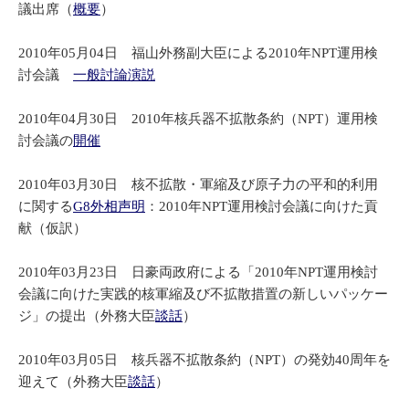
議出席（
概要
）
2010年05月04日 福山外務副大臣による2010年NPT運用検
討会議
一般討論演説
2010年04月30日 2010年核兵器不拡散条約（NPT）運用検
討会議の
開催
2010年03月30日 核不拡散・軍縮及び原子力の平和的利用
に関する
G8外相声明
：2010年NPT運用検討会議に向けた貢
献（仮訳）
2010年03月23日 日豪両政府による「2010年NPT運用検討
会議に向けた実践的核軍縮及び不拡散措置の新しいパッケー
ジ」の提出（外務大臣
談話
）
2010年03月05日 核兵器不拡散条約（NPT）の発効40周年を
迎えて（外務大臣
談話
）