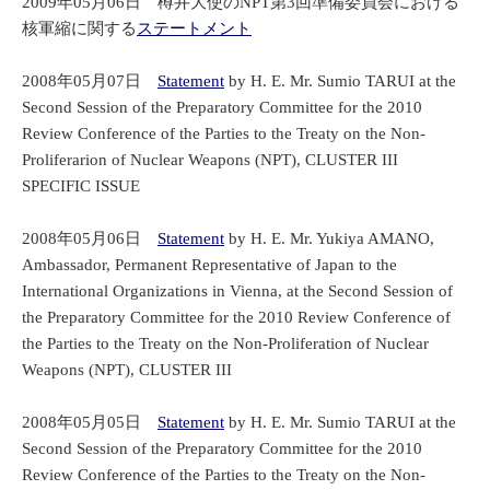
2009年05月06日 樽井大使のNPT第3回準備委員会における
核軍縮に関する
ステートメント
2008年05月07日
Statement
by H. E. Mr. Sumio TARUI at the
Second Session of the Preparatory Committee for the 2010
Review Conference of the Parties to the Treaty on the Non-
Proliferarion of Nuclear Weapons (NPT), CLUSTER III
SPECIFIC ISSUE
2008年05月06日
Statement
by H. E. Mr. Yukiya AMANO,
Ambassador, Permanent Representative of Japan to the
International Organizations in Vienna, at the Second Session of
the Preparatory Committee for the 2010 Review Conference of
the Parties to the Treaty on the Non-Proliferation of Nuclear
Weapons (NPT), CLUSTER III
2008年05月05日
Statement
by H. E. Mr. Sumio TARUI at the
Second Session of the Preparatory Committee for the 2010
Review Conference of the Parties to the Treaty on the Non-