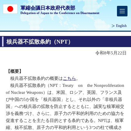
軍縮会議日本政府代表部
Delegation of Japan to the Conference on Disarmament
English
核兵器不拡散条約（NPT）
令和8年5月22日
【概要】
核兵器不拡散条約の概要は
こちら
。
核兵器不拡散条約（NPT：Treaty on the Nonproliferation
of Nuclear Weapons）は、米国、ロシア、英国、フランス及
び中国の5か国を「核兵器国」とし、それ以外の「非核兵器
国」への核兵器の拡散を防止するとともに、誠実な核軍縮交
渉を義務づけ、さらに、原子力の平和的利用のための協力を
促進することを主たる目的とする条約である。NPTは、核軍
縮、核不拡散、原子力の平和的利用という3つの柱で構成さ